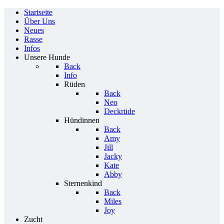
Startseite
Über Uns
Neues
Rasse
Infos
Unsere Hunde
Back
Info
Rüden
Back
Neo
Deckrüde
Hündinnen
Back
Amy
Jill
Jacky
Kate
Abby
Sternenkind
Back
Miles
Joy
Zucht